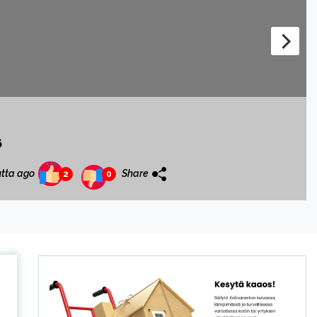
6
tta ago
Share
2
0