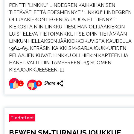
PENTTI ”LINKKU” LINDEGREN KAIKKIHAN SEN
TIETÄVÄT, ETTÄ EDESMENNYT ”LINKKU” LINDEGREN
OLI JÄÄKIEKON LEGENDA JA JOS ET TIENNYT
KIEKOSTA NIIN LINKKU TIESI. HÄN OLI JÄÄKIEKON
LUISTELEVA TIETOPANKKI.. ITSE OPIN TIETÄMÄÄN
LINKUN HELLAKSEN JÄÄKIEKKOKUVISTA KAUDELLA
1964-65. KERÄSIN KAIKKI SM-SARJAJOUKKUEIDEN
PELAAJIEN KUVAT. LINKKU OLI HIFK:N KAPTEENI JA
HÄNET VALITTIIN TAMPEREEN -65 SUOMEN
KISAJOUKKUEESEEN. […]
Share
1
0
Tiedotteet
BEWEN SM-TURNAUSJOUKKUE