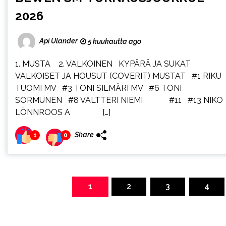
2026
Api Ulander
5 kuukautta ago
1. MUSTA 2. VALKOINEN KYPÄRÄ JA SUKAT
VALKOISET JA HOUSUT (COVERIT) MUSTAT #1 RIKU
TUOMI MV #3 TONI SILMÄRI MV #6 TONI
SORMUNEN #8 VALTTERI NIEMI #11 #13 NIKO
LÖNNROOS A […]
Share
1
0
Artikkelien
sivutus
1
2
3
4