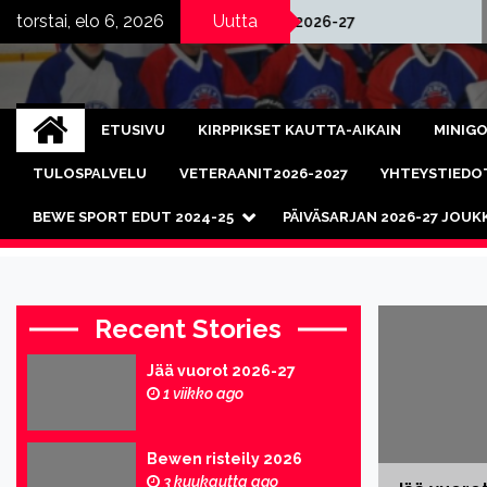
Skip
torstai, elo 6, 2026
Uutta
Jää vuorot 2026-27
Bew
to
content
Bewe Sport
Kaukalopallo ja salibandy
ETUSIVU
KIRPPIKSET KAUTTA-AIKAIN
MINIGO
TULOSPALVELU
VETERAANIT2026-2027
YHTEYSTIEDO
BEWE SPORT EDUT 2024-25
PÄIVÄSARJAN 2026-27 JOU
Recent Stories
Jää vuorot 2026-27
1 viikko ago
Bewen risteily 2026
3 kuukautta ago