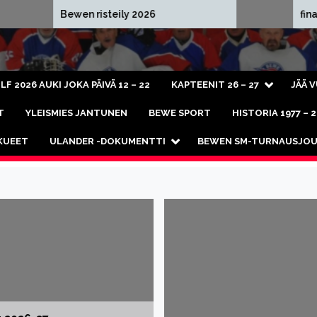
en risteily 2026
finaali 2026 videot
LF 2026 AUKI JOKA PÄIVÄ 12 – 22
KAPTEENIT 26 – 27
JÄÄ 
T
YLEISMIES JANTUNEN
BEWE SPORT
HISTORIA 1977 – 
KKUEET
ULANDER -DOKUMENTTI
BEWEN SM-TURNAUSJOU