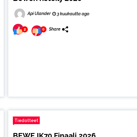
Api Ulander
3 kuukautta ago
Share
2
0
Tiedotteet
BEWE IK70 Finaali 2026