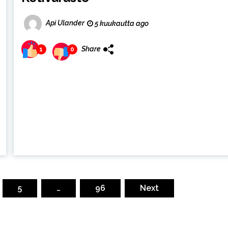
Api Ulander
5 kuukautta ago
Share
1
0
5
…
96
Next