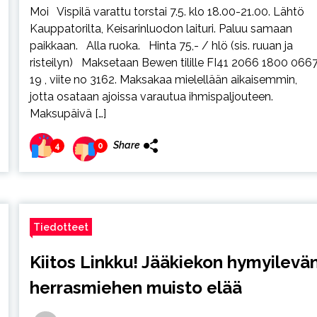
Moi Vispilä varattu torstai 7.5. klo 18.00-21.00. Lähtö
Kauppatorilta, Keisarinluodon laituri. Paluu samaan
paikkaan. Alla ruoka. Hinta 75,- / hlö (sis. ruuan ja
risteilyn) Maksetaan Bewen tilille FI41 2066 1800 066
19 , viite no 3162. Maksakaa mielellään aikaisemmin,
jotta osataan ajoissa varautua ihmispaljouteen.
Maksupäivä […]
Share
4
0
Tiedotteet
Kiitos Linkku! Jääkiekon hymyilevä
herrasmiehen muisto elää