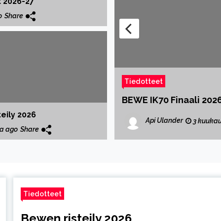
Jää vuorot 2026-27
o
Share
Tiedotteet
BEWE IK70 Finaali 202
eily 2026
Api Ulander
re
3 kuukau
a ago
Share
Tiedotteet
Bewen risteily 2026