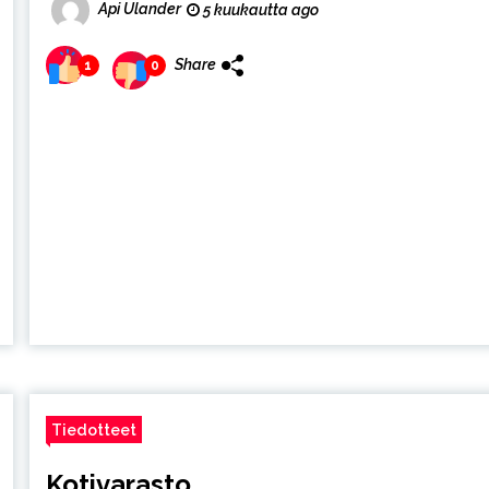
Api Ulander
5 kuukautta ago
Share
1
0
Tiedotteet
Kotivarasto