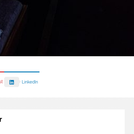
st
LinkedIn
r