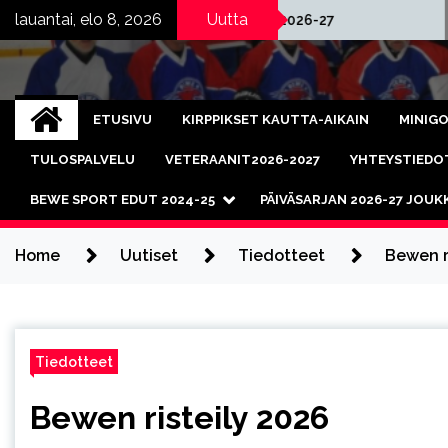
Skip
lauantai, elo 8, 2026
Uutta
Jää vuorot 2026-27
Bewen risteily 202
to
content
Bewe Sport
Kaukalopallo ja salibandy
ETUSIVU
KIRPPIKSET KAUTTA-AIKAIN
MINIGO
TULOSPALVELU
VETERAANIT2026-2027
YHTEYSTIEDO
BEWE SPORT EDUT 2024-25
PÄIVÄSARJAN 2026-27 JOU
Home
Uutiset
Tiedotteet
Bewen r
Tiedotteet
Bewen risteily 2026