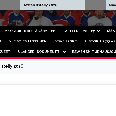
6
finaali 2026 videot
LF 2026 AUKI JOKA PÄIVÄ 12 – 22
KAPTEENIT 26 – 27
JÄÄ 
T
YLEISMIES JANTUNEN
BEWE SPORT
HISTORIA 1977 – 
KKUEET
ULANDER -DOKUMENTTI
BEWEN SM-TURNAUSJOU
isteily 2026