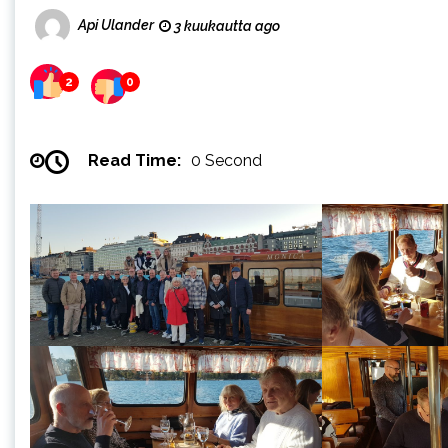
Api Ulander
3 kuukautta ago
2
0
Read Time:
0 Second